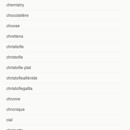
chemistry
chocolatière
choose
chretiens
christiofle
christofle
christofle-plat
christoflealfénide
christoflegallia
chrome
chronique
cial