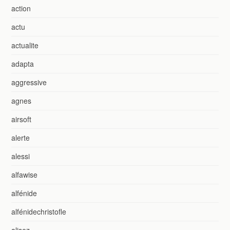
action
actu
actualite
adapta
aggressive
agnes
airsoft
alerte
alessi
alfawise
alfénide
alfénidechristofle