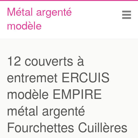
Métal argenté
Skip to content
Accueil
Me
modèle
Conditions d’utilisation
Contactez Nous
Déclaration de confidentialité
12 couverts à
entremet ERCUIS
modèle EMPIRE
métal argenté
Fourchettes Cuillères