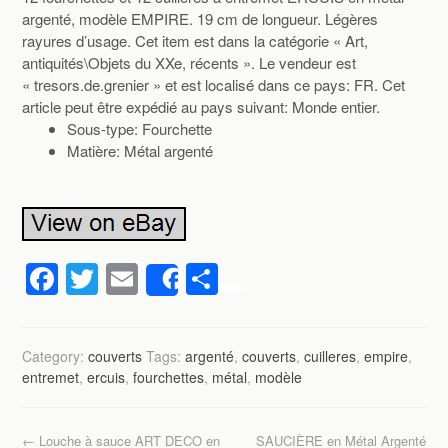
argenté, modèle EMPIRE. 19 cm de longueur. Légères
rayures d’usage. Cet item est dans la catégorie « Art,
antiquités\Objets du XXe, récents ». Le vendeur est
« tresors.de.grenier » et est localisé dans ce pays: FR. Cet
article peut être expédié au pays suivant: Monde entier.
Sous-type: Fourchette
Matière: Métal argenté
F
T
E
P
Share
a
wi
m
ar
c
tt
ail
ta
Category:
couverts
Tags:
argenté
,
couverts
,
cuilleres
,
empire
,
e
er
g
entremet
,
ercuis
,
fourchettes
,
métal
,
modèle
b
er
o
←
Louche à sauce ART DECO en
SAUCIÈRE en Métal Argenté