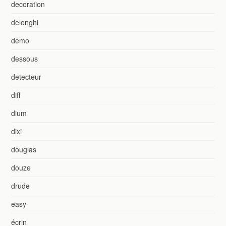
decoration
delonghi
demo
dessous
detecteur
diff
dium
dixi
douglas
douze
drude
easy
écrin